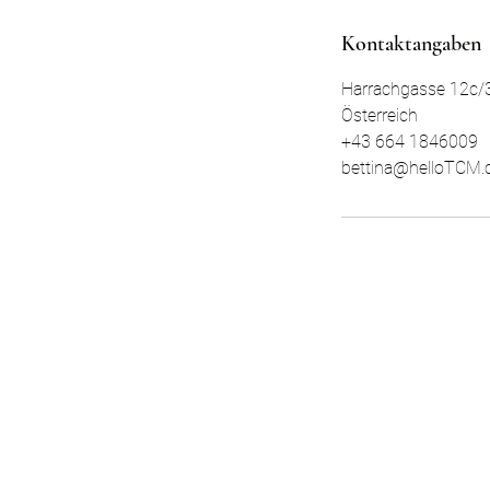
Kontaktangaben
Harrachgasse 12c/3
Österreich
+43 664 1846009
bettina@helloTCM