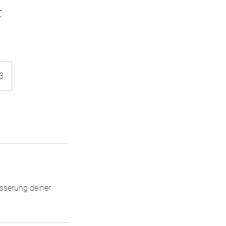
t
3
esserung deiner