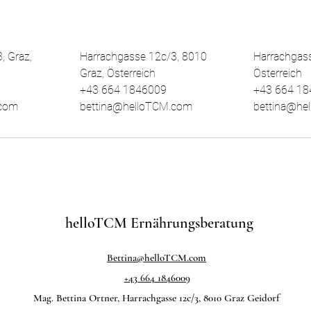
, Graz,
Harrachgasse 12c/3, 8010
Harrachgass
Graz, Österreich
Österreich
+43 664 1846009
+43 664 1
.com
bettina@helloTCM.com
bettina@he
helloTCM
Ernährungsbera
Bettina@helloTCM.com
+43 664 1846009
Mag. Bettina Ortner, Harrachgasse 12c/3, 8010 Graz Geidorf