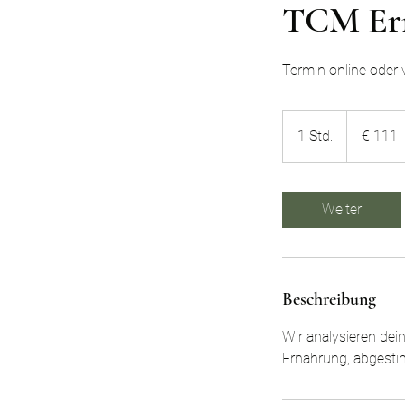
TCM Ern
Termin online oder v
111
Euro
1 Std.
1
€ 111
S
t
d
Weiter
Beschreibung
Wir analysieren de
Ernährung, abgest