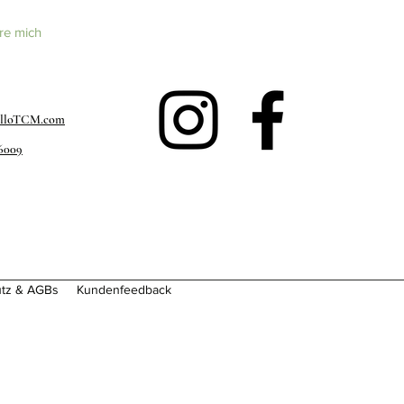
re mich
elloTCM.com
46009
tz & AGBs
Kundenfeedback