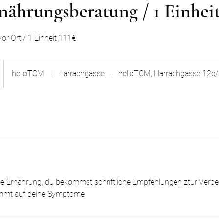
ährungsberatung / 1 Einhei
or Ort / 1 Einheit 111€
helloTCM
|
Harrachgasse
|
helloTCM, Harrachgasse 12c/
ine Ernährung, du bekommst schriftliche Empfehlungen ztur Verb
immt auf deine Symptome