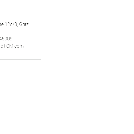
e 12c/3, Graz,
846009
lloTCM.com
tung